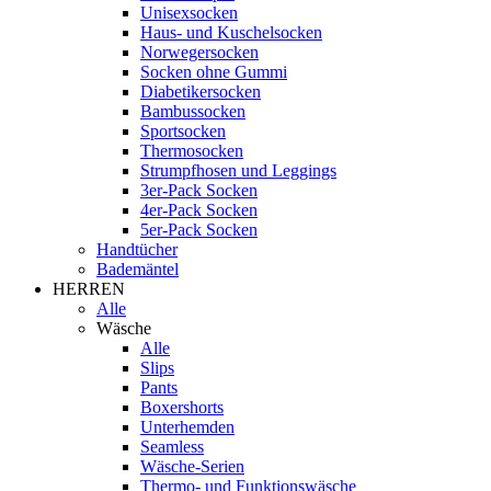
Unisexsocken
Haus- und Kuschelsocken
Norwegersocken
Socken ohne Gummi
Diabetikersocken
Bambussocken
Sportsocken
Thermosocken
Strumpfhosen und Leggings
3er-Pack Socken
4er-Pack Socken
5er-Pack Socken
Handtücher
Bademäntel
HERREN
Alle
Wäsche
Alle
Slips
Pants
Boxershorts
Unterhemden
Seamless
Wäsche-Serien
Thermo- und Funktionswäsche