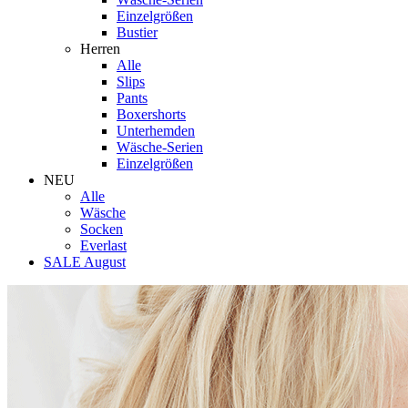
Einzelgrößen
Bustier
Herren
Alle
Slips
Pants
Boxershorts
Unterhemden
Wäsche-Serien
Einzelgrößen
NEU
Alle
Wäsche
Socken
Everlast
SALE August