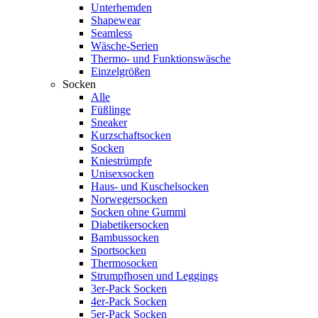
Unterhemden
Shapewear
Seamless
Wäsche-Serien
Thermo- und Funktionswäsche
Einzelgrößen
Socken
Alle
Füßlinge
Sneaker
Kurzschaftsocken
Socken
Kniestrümpfe
Unisexsocken
Haus- und Kuschelsocken
Norwegersocken
Socken ohne Gummi
Diabetikersocken
Bambussocken
Sportsocken
Thermosocken
Strumpfhosen und Leggings
3er-Pack Socken
4er-Pack Socken
5er-Pack Socken