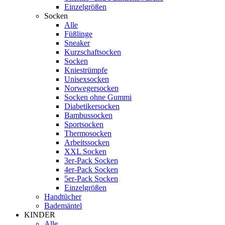
Einzelgrößen
Socken
Alle
Füßlinge
Sneaker
Kurzschaftsocken
Socken
Kniestrümpfe
Unisexsocken
Norwegersocken
Socken ohne Gummi
Diabetikersocken
Bambussocken
Sportsocken
Thermosocken
Arbeitssocken
XXL Socken
3er-Pack Socken
4er-Pack Socken
5er-Pack Socken
Einzelgrößen
Handtücher
Bademäntel
KINDER
Alle