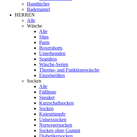
Handtücher
Bademäntel
HERREN
Alle
Wäsche
Alle
Slips
Pants
Boxershorts
Unterhemden
Seamless
Wäsche-Serien
Thermo- und Funktionswäsche
Einzelgrößen
Socken
Alle
Füßlinge
Sneaker
Kurzschaftsocken
Socken
Kniestrümpfe
Unisexsocken
Norwegersocken
Socken ohne Gummi
Diabetikersocken