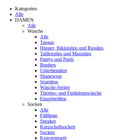
Kategorien
Alle
DAMEN
Alle
Wäsche
Alle
Tangas
Hipster, Bikinislips und Rioslips
Taillenslips und Maxislips
Pantys und Pants
Bustiers
Unterhemden
Shapewear
Seamless
Wäsche-Serien
Thermo- und Funktionswäsche
Einzelgrößen
Socken
Alle
Füßlinge
Sneaker
Kurzschaftsocken
Socken
Kniestrümpfe