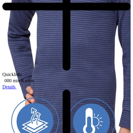
QuickInfo
000 mix
Karton
Details