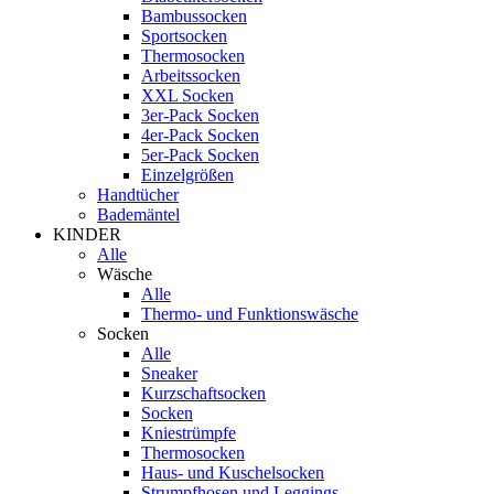
Bambussocken
Sportsocken
Thermosocken
Arbeitssocken
XXL Socken
3er-Pack Socken
4er-Pack Socken
5er-Pack Socken
Einzelgrößen
Handtücher
Bademäntel
KINDER
Alle
Wäsche
Alle
Thermo- und Funktionswäsche
Socken
Alle
Sneaker
Kurzschaftsocken
Socken
Kniestrümpfe
Thermosocken
Haus- und Kuschelsocken
Strumpfhosen und Leggings