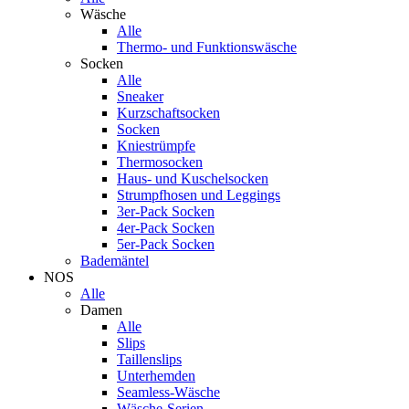
Wäsche
Alle
Thermo- und Funktionswäsche
Socken
Alle
Sneaker
Kurzschaftsocken
Socken
Kniestrümpfe
Thermosocken
Haus- und Kuschelsocken
Strumpfhosen und Leggings
3er-Pack Socken
4er-Pack Socken
5er-Pack Socken
Bademäntel
NOS
Alle
Damen
Alle
Slips
Taillenslips
Unterhemden
Seamless-Wäsche
Wäsche-Serien