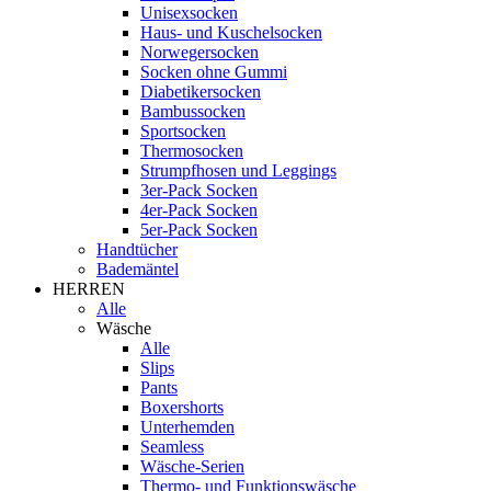
Unisexsocken
Haus- und Kuschelsocken
Norwegersocken
Socken ohne Gummi
Diabetikersocken
Bambussocken
Sportsocken
Thermosocken
Strumpfhosen und Leggings
3er-Pack Socken
4er-Pack Socken
5er-Pack Socken
Handtücher
Bademäntel
HERREN
Alle
Wäsche
Alle
Slips
Pants
Boxershorts
Unterhemden
Seamless
Wäsche-Serien
Thermo- und Funktionswäsche