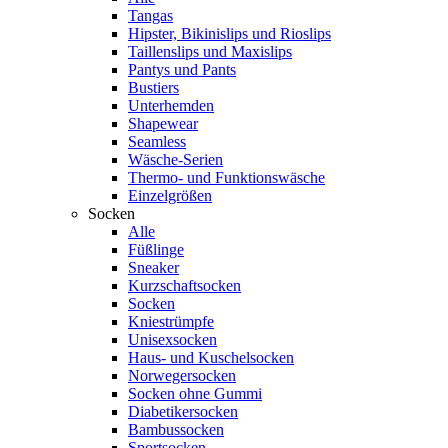
Tangas
Hipster, Bikinislips und Rioslips
Taillenslips und Maxislips
Pantys und Pants
Bustiers
Unterhemden
Shapewear
Seamless
Wäsche-Serien
Thermo- und Funktionswäsche
Einzelgrößen
Socken
Alle
Füßlinge
Sneaker
Kurzschaftsocken
Socken
Kniestrümpfe
Unisexsocken
Haus- und Kuschelsocken
Norwegersocken
Socken ohne Gummi
Diabetikersocken
Bambussocken
Sportsocken