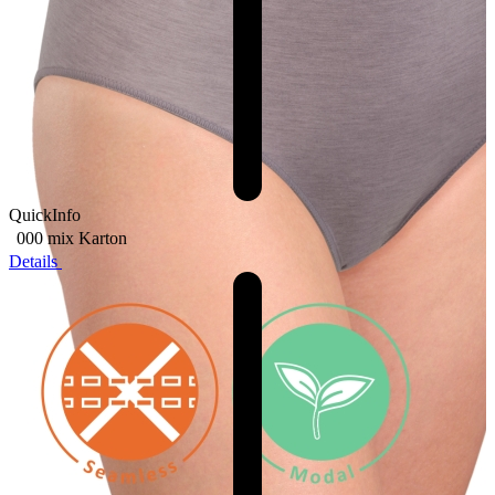
QuickInfo
000 mix
Karton
Details