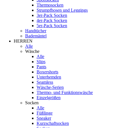
Thermosocken
Strumpfhosen und Leggings
3er-Pack Socken
4er-Pack Socken
5er-Pack Socken
Handtücher
Bademäntel
HERREN
Alle
Wäsche
Alle
Slips
Pants
Boxershorts
Unterhemden
Seamless
Wäsche-Serien
Thermo- und Funktionswäsche
Einzelgrößen
Socken
Alle
Füßlinge
Sneaker
Kurzschaftsocken