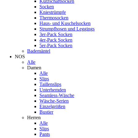
Kurzschaftsocken
Socken
Kniestrümpfe
Thermosocken
Haus- und Kuschelsocken
Strumpfhosen und Leggings
3er-Pack Socken
4er-Pack Socken
5er-Pack Socken
Bademäntel
NOS
Alle
Damen
Alle
Slips
Taillenslips
Unterhemden
Seamless-Wäsche
Wäsche-Serien
Einzelgrößen
Bustier
Herren
Alle
Slips
Pants