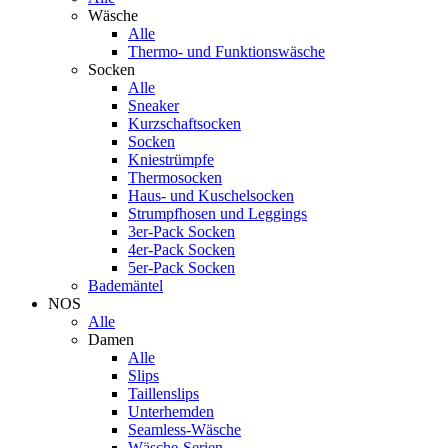
Wäsche
Alle
Thermo- und Funktionswäsche
Socken
Alle
Sneaker
Kurzschaftsocken
Socken
Kniestrümpfe
Thermosocken
Haus- und Kuschelsocken
Strumpfhosen und Leggings
3er-Pack Socken
4er-Pack Socken
5er-Pack Socken
Bademäntel
NOS
Alle
Damen
Alle
Slips
Taillenslips
Unterhemden
Seamless-Wäsche
Wäsche-Serien