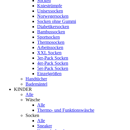
Socken
Kniestrümpfe
Unisexsocken
Norwegersocken
Socken ohne Gummi
Diabetikersocken
Bambussocken
Sportsocken
Thermosocken
Arbeitssocken
XXL Socken
3er-Pack Socken
4er-Pack Socken
5er-Pack Socken
Einzelgrößen
Handtücher
Bademäntel
KINDER
Alle
Wäsche
Alle
Thermo- und Funktionswäsche
Socken
Alle
Sneaker