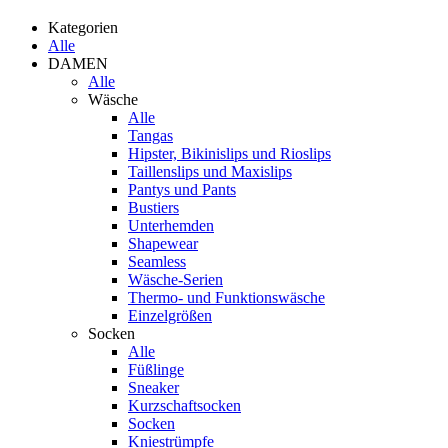
Kategorien
Alle
DAMEN
Alle
Wäsche
Alle
Tangas
Hipster, Bikinislips und Rioslips
Taillenslips und Maxislips
Pantys und Pants
Bustiers
Unterhemden
Shapewear
Seamless
Wäsche-Serien
Thermo- und Funktionswäsche
Einzelgrößen
Socken
Alle
Füßlinge
Sneaker
Kurzschaftsocken
Socken
Kniestrümpfe