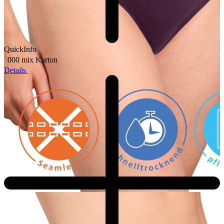
QuickInfo
000 mix
Karton
Details