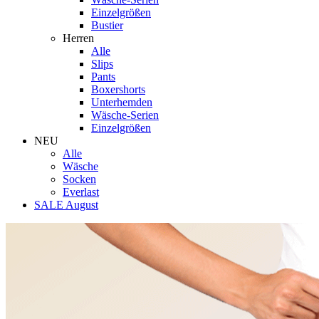
Einzelgrößen
Bustier
Herren
Alle
Slips
Pants
Boxershorts
Unterhemden
Wäsche-Serien
Einzelgrößen
NEU
Alle
Wäsche
Socken
Everlast
SALE August