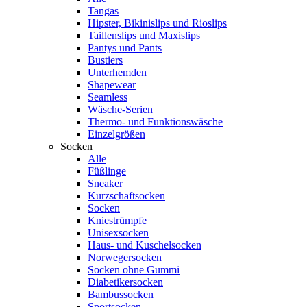
Tangas
Hipster, Bikinislips und Rioslips
Taillenslips und Maxislips
Pantys und Pants
Bustiers
Unterhemden
Shapewear
Seamless
Wäsche-Serien
Thermo- und Funktionswäsche
Einzelgrößen
Socken
Alle
Füßlinge
Sneaker
Kurzschaftsocken
Socken
Kniestrümpfe
Unisexsocken
Haus- und Kuschelsocken
Norwegersocken
Socken ohne Gummi
Diabetikersocken
Bambussocken
Sportsocken