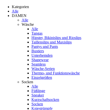
Kategorien
Alle
DAMEN
Alle
Wäsche
Alle
Tangas
Hipster, Bikinislips und Rioslips
Taillenslips und Maxislips
Pantys und Pants
Bustiers
Unterhemden
Shapewear
Seamless
Wäsche-Serien
Thermo- und Funktionswäsche
Einzelgrößen
Socken
Alle
Füßlinge
Sneaker
Kurzschaftsocken
Socken
Kniestrümpfe