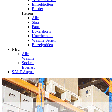
Einzelgrößen
Bustier
Herren
Alle
Slips
Pants
Boxershorts
Unterhemden
Wäsche-Serien
Einzelgrößen
NEU
Alle
Wäsche
Socken
Everlast
SALE August