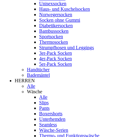
Unisexsocken
Haus- und Kuschelsocken
Norwegersocken
Socken ohne Gummi
Diabetikersocken
Bambussocken
Sportsocken
Thermosocken
Strumpfhosen und Leggings
3er-Pack Socken
4er-Pack Socken
5er-Pack Socken
Handtücher
Bademäntel
HERREN
Alle
Wäsche
Alle
Slips
Pants
Boxershorts
Unterhemden
Seamless
Wäsche-Serien
Thermo- und Funktionswäsche