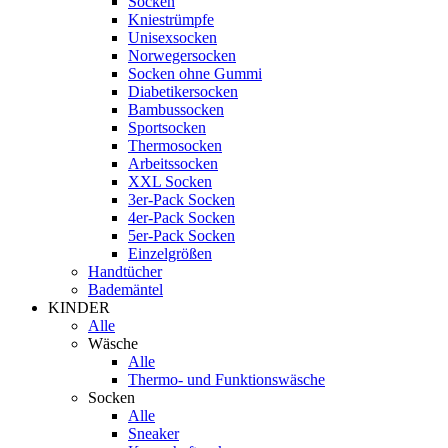
Socken
Kniestrümpfe
Unisexsocken
Norwegersocken
Socken ohne Gummi
Diabetikersocken
Bambussocken
Sportsocken
Thermosocken
Arbeitssocken
XXL Socken
3er-Pack Socken
4er-Pack Socken
5er-Pack Socken
Einzelgrößen
Handtücher
Bademäntel
KINDER
Alle
Wäsche
Alle
Thermo- und Funktionswäsche
Socken
Alle
Sneaker