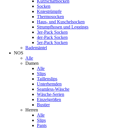
Kurzschaftsocken
Socken
Kniestrümpfe
Thermosocken
Haus- und Kuschelsocken
Strumpfhosen und Leggings
3er-Pack Socken
4er-Pack Socken
5er-Pack Socken
Bademäntel
NOS
Alle
Damen
Alle
Slips
Taillenslips
Unterhemden
Seamless-Wäsche
Wäsche-Serien
Einzelgrößen
Bustier
Herren
Alle
Slips
Pants