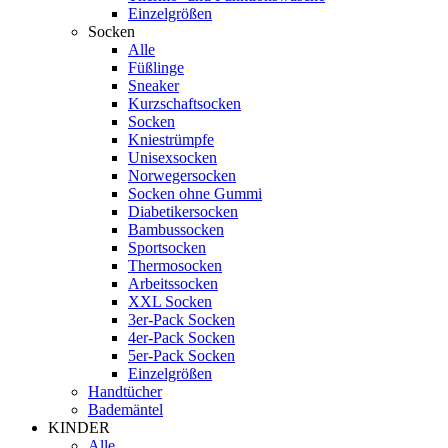
Einzelgrößen
Socken
Alle
Füßlinge
Sneaker
Kurzschaftsocken
Socken
Kniestrümpfe
Unisexsocken
Norwegersocken
Socken ohne Gummi
Diabetikersocken
Bambussocken
Sportsocken
Thermosocken
Arbeitssocken
XXL Socken
3er-Pack Socken
4er-Pack Socken
5er-Pack Socken
Einzelgrößen
Handtücher
Bademäntel
KINDER
Alle