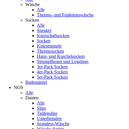
Wäsche
Alle
Thermo- und Funktionswäsche
Socken
Alle
Sneaker
Kurzschaftsocken
Socken
Kniestrümpfe
Thermosocken
Haus- und Kuschelsocken
Strumpfhosen und Leggings
3er-Pack Socken
4er-Pack Socken
5er-Pack Socken
Bademäntel
NOS
Alle
Damen
Alle
Slips
Taillenslips
Unterhemden
Seamless-Wäsche
Wäsche-Serien