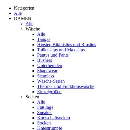
Kategorien
Alle
DAMEN
Alle
Wäsche
Alle
Tangas
Hipster, Bikinislips und Rioslips
Taillenslips und Maxislips
Pantys und Pants
Bustiers
Unterhemden
Shapewear
Seamless
Wäsche-Serien
Thermo- und Funktionswäsche
Einzelgrößen
Socken
Alle
Füßlinge
Sneaker
Kurzschaftsocken
Socken
Kniestrümpfe