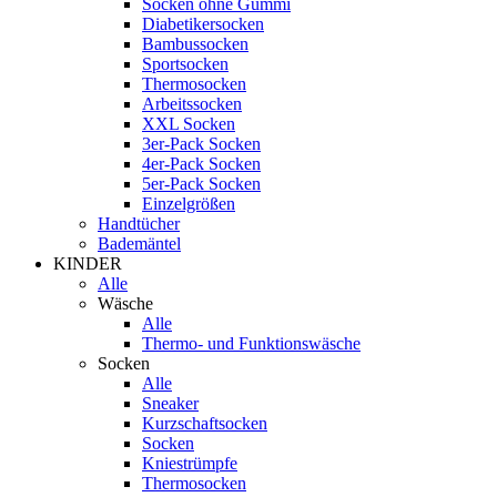
Socken ohne Gummi
Diabetikersocken
Bambussocken
Sportsocken
Thermosocken
Arbeitssocken
XXL Socken
3er-Pack Socken
4er-Pack Socken
5er-Pack Socken
Einzelgrößen
Handtücher
Bademäntel
KINDER
Alle
Wäsche
Alle
Thermo- und Funktionswäsche
Socken
Alle
Sneaker
Kurzschaftsocken
Socken
Kniestrümpfe
Thermosocken