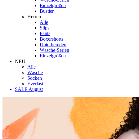
Einzelgrößen
Bustier
Herren
Alle
Slips
Pants
Boxershorts
Unterhemden
Wäsche-Serien
Einzelgrößen
NEU
Alle
Wäsche
Socken
Everlast
SALE August