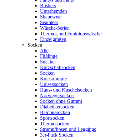
Bustiers
Unterhemden
Shapewear
Seamless
Wäsche-Serien
Thermo- und Funktionswäsche
Einzelgrößen
Socken
Alle
Füßlinge
Sneaker
Kurzschaftsocken
Socken
Kniestrümpfe
Unisexsocken
Haus- und Kuschelsocken
Norwegersocken
Socken ohne Gummi
Diabetikersocken
Bambussocken
Sportsocken
Thermosocken
Strumpfhosen und Leggings
3er-Pack Socken