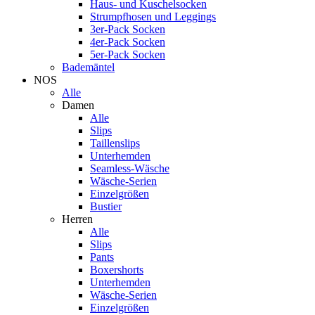
Haus- und Kuschelsocken
Strumpfhosen und Leggings
3er-Pack Socken
4er-Pack Socken
5er-Pack Socken
Bademäntel
NOS
Alle
Damen
Alle
Slips
Taillenslips
Unterhemden
Seamless-Wäsche
Wäsche-Serien
Einzelgrößen
Bustier
Herren
Alle
Slips
Pants
Boxershorts
Unterhemden
Wäsche-Serien
Einzelgrößen