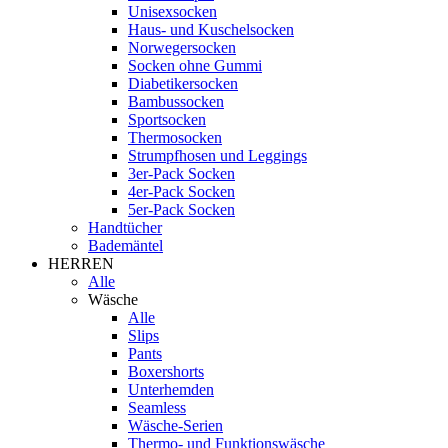
Unisexsocken
Haus- und Kuschelsocken
Norwegersocken
Socken ohne Gummi
Diabetikersocken
Bambussocken
Sportsocken
Thermosocken
Strumpfhosen und Leggings
3er-Pack Socken
4er-Pack Socken
5er-Pack Socken
Handtücher
Bademäntel
HERREN
Alle
Wäsche
Alle
Slips
Pants
Boxershorts
Unterhemden
Seamless
Wäsche-Serien
Thermo- und Funktionswäsche