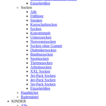
Einzelgrößen
Socken
Alle
Füßlinge
Sneaker
Kurzschaftsocken
Socken
Kniestrümpfe
Unisexsocken
Norwegersocken
Socken ohne Gummi
Diabetikersocken
Bambussocken
Sportsocken
Thermosocken
Arbeitssocken
XXL Socken
3er-Pack Socken
4er-Pack Socken
5er-Pack Socken
Einzelgrößen
Handtücher
Bademäntel
KINDER
Alle