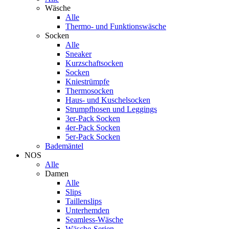
Wäsche
Alle
Thermo- und Funktionswäsche
Socken
Alle
Sneaker
Kurzschaftsocken
Socken
Kniestrümpfe
Thermosocken
Haus- und Kuschelsocken
Strumpfhosen und Leggings
3er-Pack Socken
4er-Pack Socken
5er-Pack Socken
Bademäntel
NOS
Alle
Damen
Alle
Slips
Taillenslips
Unterhemden
Seamless-Wäsche
Wäsche-Serien