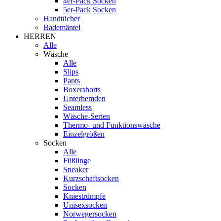
4er-Pack Socken
5er-Pack Socken
Handtücher
Bademäntel
HERREN
Alle
Wäsche
Alle
Slips
Pants
Boxershorts
Unterhemden
Seamless
Wäsche-Serien
Thermo- und Funktionswäsche
Einzelgrößen
Socken
Alle
Füßlinge
Sneaker
Kurzschaftsocken
Socken
Kniestrümpfe
Unisexsocken
Norwegersocken